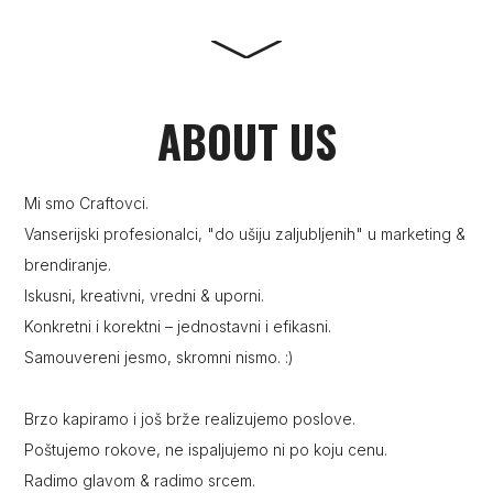
TOP DIZAJN + NAJ OTISAK + VRH MONTAŽA
ABOUT US
Mi smo Craftovci.
Vanserijski profesionalci, "do ušiju zaljubljenih" u marketing &
brendiranje.
Iskusni, kreativni, vredni & uporni.
Konkretni i korektni – jednostavni i efikasni.
Samouvereni jesmo, skromni nismo. :)
Brzo kapiramo i još brže realizujemo poslove.
Poštujemo rokove, ne ispaljujemo ni po koju cenu.
Radimo glavom & radimo srcem.