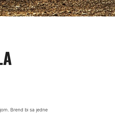
LA
f predstavništva:
rko Vukov
0 33 88 063
darko.vukov@craftmarketing.rs
om. Brend bi sa jedne