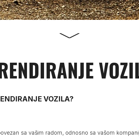
BRENDIRANJE VOZILA
TOP DIZAJN + NAJ OTISAK + VRH MONTAŽA
16. JUN 2021.
SUN-STOP FOLIJE
RENDIRANJE VOZI
RENDIRANJE VOZILA?
Šef predstavništva:
Subotica
Še
Vladimir Bulatović
Karađorđev put 44a
Da
060 33 88 060
024 671 345
06
vladimir.bulatovic@craftmarketing.rs
office@craftmarketing.rs
©2026 Sva prava zadržana
 povezan sa vašim radom, odnosno sa vašom kompanij